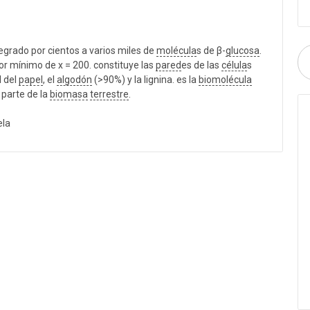
tegrado por cientos a varios miles de
molécula
s de β-
glucosa
.
or mínimo de x = 200. constituye las
pared
es de las
célula
s
 del
papel
, el
algodón
(>90%) y la lignina. es la
biomolécula
parte de la
biomasa
terrestre
.
ela