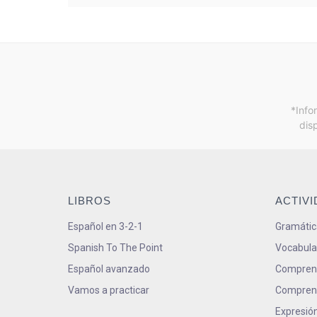
*Info
dis
LIBROS
ACTIV
Español en 3-2-1
Gramátic
Spanish To The Point
Vocabula
Español avanzado
Comprens
Vamos a practicar
Comprens
Expresión