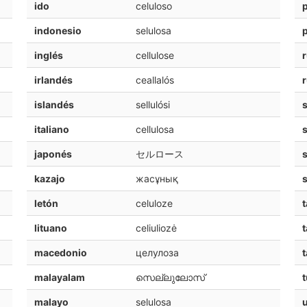
ido
celuloso
indonesio
selulosa
inglés
cellulose
irlandés
ceallalós
islandés
sellulósi
s
italiano
cellulosa
s
japonés
セルロース
kazajo
жасұнық
letón
celuloze
t
lituano
celiuliozė
t
macedonio
целулоза
t
malayalam
സെല്ലുലോസ്
t
malayo
selulosa