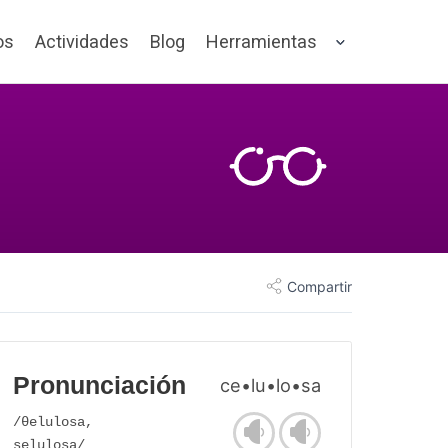
os
Actividades
Blog
Herramientas
Compartir
Pronunciación
ce•lu•lo•sa
/θelulosa,
selulosa/