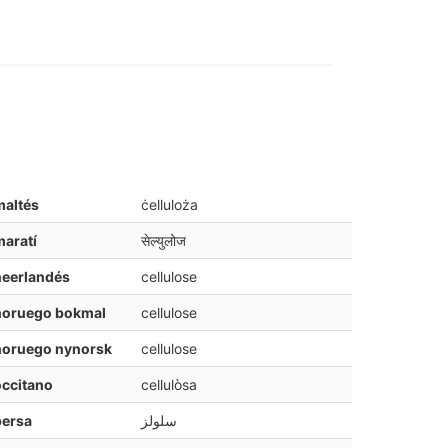
maltés
ċelluloża
aratí
सेल्युलोज
neerlandés
cellulose
noruego bokmal
cellulose
noruego nynorsk
cellulose
ccitano
cellulòsa
persa
سلولز