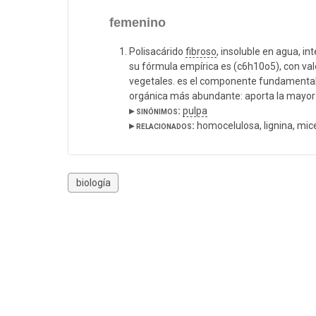
femenino
Polisacárido
fibroso
, insoluble en agua, in
su fórmula empírica es (c6h10o5), con val
vegetales. es el componente fundamental
orgánica más abundante: aporta la mayor 
▸ sinónimos:
pulpa
▸ relacionados:
homocelulosa, lignina, mic
biología