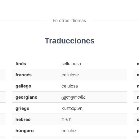
En otros idiomas
Traducciones
finés
selluloosa
francés
cellulose
m
gallego
celulosa
georgiano
ცელულოზა
griego
κυτταρίνη
hebreo
תאית
o
húngaro
cellulóz