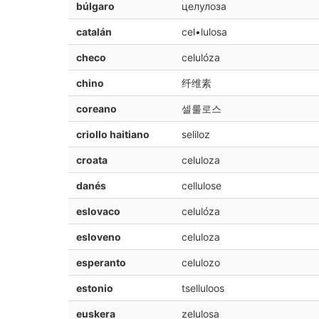
búlgaro
целулоза
catalán
cel•lulosa
checo
celulóza
chino
纤维素
coreano
셀룰로스
criollo haitiano
seliloz
croata
celuloza
danés
cellulose
eslovaco
celulóza
esloveno
celuloza
esperanto
celulozo
estonio
tselluloos
euskera
zelulosa