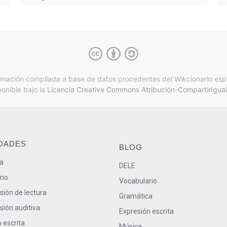
rmación compilada a base de datos procedentes del Wikcionario esp
ponible bajo la
Licencia Creative Commons Atribución-CompartirIgual
IDADES
BLOG
a
DELE
rio
Vocabulario
ión de lectura
Gramática
ión auditiva
Expresión escrita
 escrita
Música