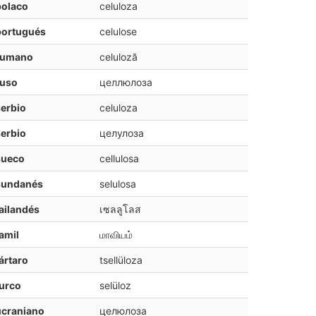
polaco
celuloza
portugués
celulose
rumano
celuloză
ruso
целлюлоза
erbio
celuloza
erbio
целулоза
sueco
cellulosa
sundanés
selulosa
ailandés
เซลลูโลส
amil
மாவியம்
ártaro
tsellüloza
urco
selüloz
ucraniano
целюлоза