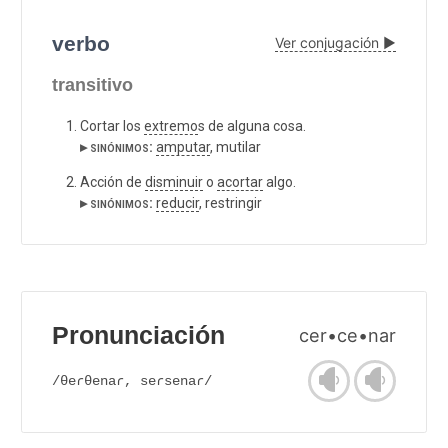
verbo
Ver conjugación ▶
transitivo
Cortar los
extremo
s de alguna cosa.
▸ sinónimos:
amputar
, mutilar
Acción de
disminuir
o
acortar
algo.
▸ sinónimos:
reducir
, restringir
Pronunciación
cer•ce•nar
/θeɾθenaɾ, seɾsenaɾ/