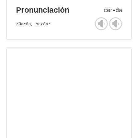
Pronunciación
cer•da
/θeɾða, seɾða/