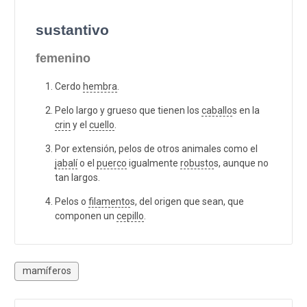
sustantivo
femenino
Cerdo
hembra
.
Pelo largo y grueso que tienen los
caballo
s en la
crin
y el
cuello
.
Por extensión, pelos de otros animales como el
jabalí
o el
puerco
igualmente
robusto
s, aunque no
tan largos.
Pelos o
filamento
s, del origen que sean, que
componen un
cepillo
.
mamíferos