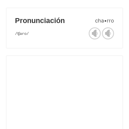
Pronunciación
cha•rro
/ʧaro/