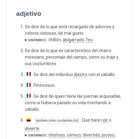
adjetivo
Se dice de lo que está recargado de adornos y
colores vistosos, de mal gusto.
▸ sinónimos:
chillón,
abigarrado
,
feo
Se dice de lo que es característico del charro
mexicano, personaje del campo, como su traje y
sus costumbres.
Se dice del individuo
diestro
con el caballo.
Pintoresco.
Se dice de quien tiene las piernas arqueadas,
como si hubiera pasado su vida montando a
caballo.
Que hace
reír
o
también como sustantivo (m)
divierte
.
▸ sinónimos:
chistoso
,
cómico
,
divertido
,
jocoso
,