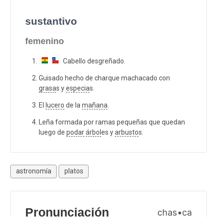
sustantivo
femenino
Cabello desgreñado.
Guisado hecho de charque machacado con
grasa
s y
especia
s.
El
lucero
de la
mañana
.
Leña formada por ramas pequeñas que quedan
luego de
podar
árbol
es y
arbusto
s.
astronomía
platos
Pronunciación
chas•ca