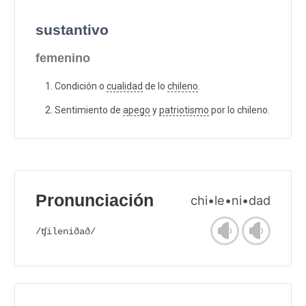
sustantivo
femenino
Condición o
cualidad
de lo
chileno
.
Sentimiento de
apego
y
patriotismo
por lo chileno.
Pronunciación
chi•le•ni•dad
/ʧileniðað/