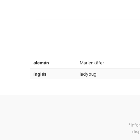
alemán
Marienkäfer
inglés
ladybug
*Info
dis