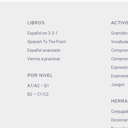
LIBROS
ACTIV
Español en 3-2-1
Gramátic
Spanish To The Point
Vocabula
Español avanzado
Comprens
Vamos a practicar
Comprens
Expresión
POR NIVEL
Exámene
Juegos
A1/A2
•
B1
B2
•
C1/C2
HERRA
Conjugad
Diccionar