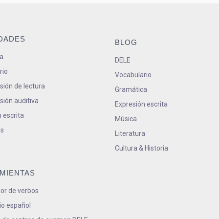
IDADES
BLOG
a
DELE
rio
Vocabulario
ión de lectura
Gramática
ión auditiva
Expresión escrita
 escrita
Música
s
Literatura
Cultura & Historia
MIENTAS
or de verbos
io español