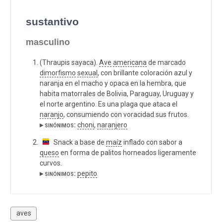
sustantivo
masculino
(Thraupis sayaca).
Ave
americana
de marcado
dimorfismo
sexual
, con brillante coloración azul y
naranja en el macho y opaca en la hembra, que
habita matorrales de Bolivia, Paraguay, Uruguay y
el norte argentino. Es una plaga que ataca el
naranjo
, consumiendo con voracidad sus frutos.
▸ sinónimos:
choni
,
naranjero
Snack a base de
maíz
inflado con sabor a
queso
en forma de palitos horneados ligeramente
curvos.
▸ sinónimos:
pepito
aves