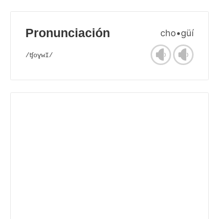
Pronunciación
cho•güí
/ʧoɣwI/