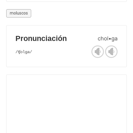
moluscos
Pronunciación
chol•ga
/ʧolga/