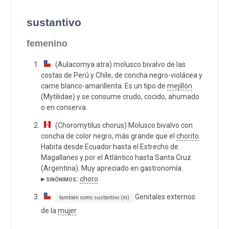
sustantivo
femenino
(Aulacomya atra) molusco bivalvo de las
costas de Perú y Chile, de concha negro-violácea y
carne blanco-amarillenta. Es un tipo de
mejillón
(Mytilidae) y se consume crudo, cocido, ahumado
o en conserva.
(Choromytilus chorus) Molusco bivalvo con
concha de color negro, más grande que el
chorito
.
Habita desde Ecuador hasta el Estrecho de
Magallanes y por el Atlántico hasta Santa Cruz
(Argentina). Muy apreciado en gastronomía.
▸ sinónimos:
choro
Genitales externos
también como sustantivo (m)
de la
mujer
.