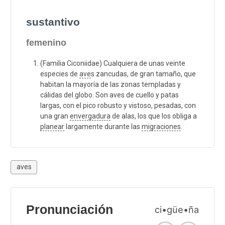
sustantivo
femenino
(Familia Ciconiidae) Cualquiera de unas veinte
especies de
ave
s zancudas, de gran tamaño, que
habitan la mayoría de las zonas templadas y
cálidas del globo. Son aves de cuello y patas
largas, con el pico robusto y vistoso, pesadas, con
una gran
envergadura
de alas, los que los obliga a
planear
largamente durante las
migraciones
.
aves
Pronunciación
ci•güe•ña