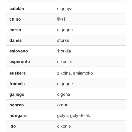
catalán
cigonya
chino
鹳科
corso
cigogna
danés
storke
esloveno
štorklja
esperanto
cikonioj
euskera
zikoina, amiamoko
francés
cigogne
gallego
cigoña
hebreo
חסידה
húngaro
gólya, gólyafélék
ido
cikonio