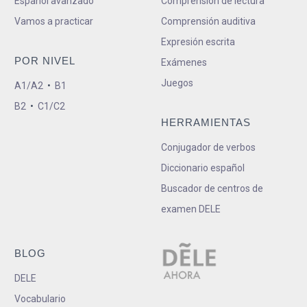
Español avanzado
Comprensión de lectura
Vamos a practicar
Comprensión auditiva
Expresión escrita
POR NIVEL
Exámenes
Juegos
A1/A2
•
B1
B2
•
C1/C2
HERRAMIENTAS
Conjugador de verbos
Diccionario español
Buscador de centros de
examen DELE
BLOG
DELE
Vocabulario