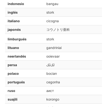
indonesio
bangau
inglés
stork
italiano
cicogna
japonés
コウノトリ亜科
limburgués
stork
lituano
gandriniai
neerlandés
ooievaar
persa
لک‌لک
polaco
bocian
portugués
cegonha
ruso
аист
suajili
korongo