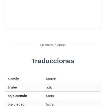
En otros idiomas
Traducciones
alemán
Storch
árabe
لقلق
bajo alemán
Stork
bielorruso
бусел