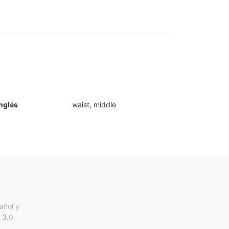
nglés
waist, middle
añol y
 3.0