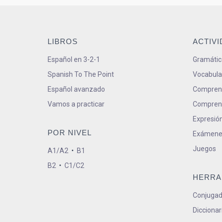
LIBROS
ACTIV
Español en 3-2-1
Gramátic
Spanish To The Point
Vocabula
Español avanzado
Comprens
Vamos a practicar
Comprens
Expresión
POR NIVEL
Exámene
Juegos
A1/A2
•
B1
B2
•
C1/C2
HERRA
Conjugad
Diccionar