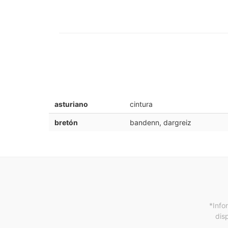
asturiano
cintura
bretón
bandenn, dargreiz
*Info
dis