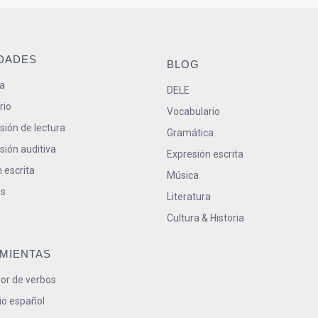
IDADES
BLOG
a
DELE
rio
Vocabulario
ión de lectura
Gramática
ión auditiva
Expresión escrita
 escrita
Música
s
Literatura
Cultura & Historia
MIENTAS
or de verbos
io español