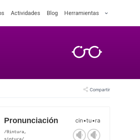
os
Actividades
Blog
Herramientas
Compartir
Pronunciación
cin•tu•ra
/θintuɾa,
sintuɾa/