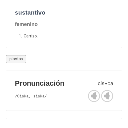
sustantivo
femenino
Carrizo.
plantas
Pronunciación
cis•ca
/θiska, siska/