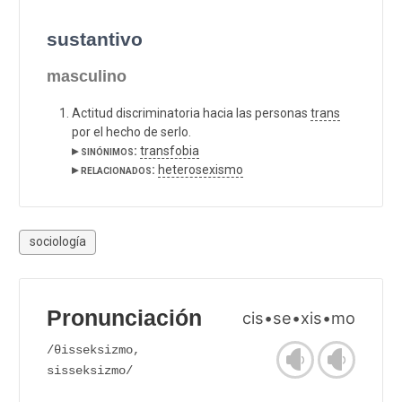
sustantivo
masculino
Actitud discriminatoria hacia las personas
trans
por el hecho de serlo.
▸ sinónimos:
transfobia
▸ relacionados:
heterosexismo
sociología
Pronunciación
cis•se•xis•mo
/θisseksizmo,
sisseksizmo/