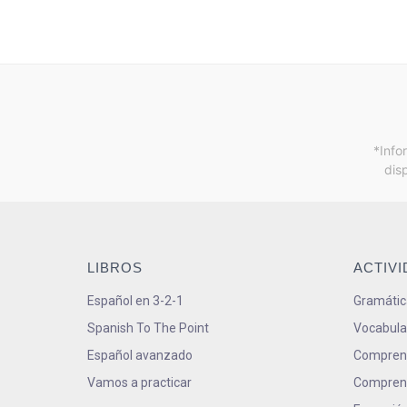
*Info
dis
LIBROS
ACTIV
Español en 3-2-1
Gramátic
Spanish To The Point
Vocabula
Español avanzado
Comprens
Vamos a practicar
Comprens