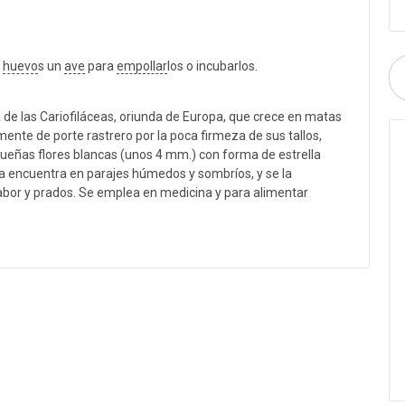
s
huevo
s un
ave
para
empollar
los o incubarlos.
ia de las Cariofiláceas, oriunda de Europa, que crece en matas
ente de porte rastrero por la poca firmeza de sus tallos,
ueñas flores blancas (unos 4 mm.) con forma de estrella
Se la encuentra en parajes húmedos y sombríos, y se la
 labor y prados. Se emplea en medicina y para alimentar