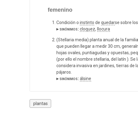
femenino
Condición o
instinto
de
quedar
se sobre lo
▸ sinónimos:
cloquez
,
llocura
(Stellaria media) planta anual de la famil
que pueden llegar a medir 30 cm, generalm
hojas ovales, puntiagudas y opuestas, peq
(por ello el nombre stellaria, del latín ). 
considera invasiva en jardines, tierras de
pájaros.
▸ sinónimos:
álsine
plantas