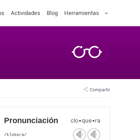
os
Actividades
Blog
Herramientas
Compartir
Pronunciación
clo•que•ra
/klokeɾa/