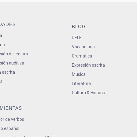
IDADES
BLOG
a
DELE
rio
Vocabulario
ión de lectura
Gramática
ión auditiva
Expresión escrita
 escrita
Música
s
Literatura
Cultura & Historia
MIENTAS
or de verbos
io español