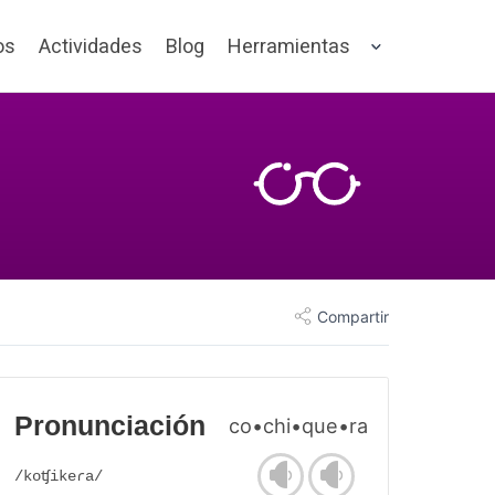
os
Actividades
Blog
Herramientas
Compartir
Pronunciación
co•chi•que•ra
/koʧikeɾa/