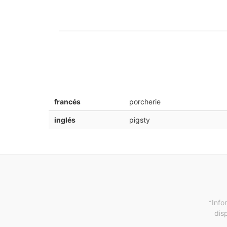
francés
porcherie
inglés
pigsty
*Info
dis