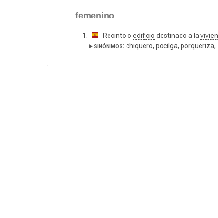
femenino
Recinto o
edificio
destinado a la
vivie
▸ sinónimos:
chiquero
,
pocilga
,
porqueriza
,