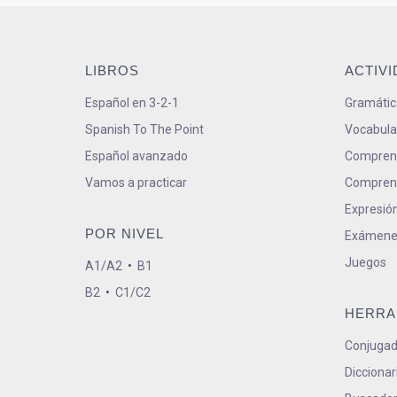
LIBROS
ACTIV
Español en 3-2-1
Gramátic
Spanish To The Point
Vocabula
Español avanzado
Comprens
Vamos a practicar
Comprens
Expresión
POR NIVEL
Exámene
Juegos
A1/A2
•
B1
B2
•
C1/C2
HERRA
Conjugad
Diccionar