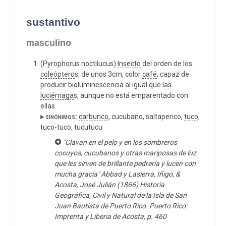
sustantivo
masculino
(Pyrophorus noctilucus)
Insecto
del orden de los
coleóptero
s, de unos 3cm, color
café
, capaz de
producir
bioluminescencia al igual que las
luciérnaga
s, aunque no está emparentado con
ellas.
▸ sinónimos:
carbunco
, cucubano, saltaperico,
tuco
,
tuco-tuco, tucutucu
"Clavan en el pelo y en los sombreros
cocuyos, cucubanos y otras mariposas de luz
que les sirven de brillante pedrería y lucen con
mucha gracia" Abbad y Lasierra, Iñigo, &
Acosta, José Julián (1866) Historia
Geográfica, Civil y Natural de la Isla de San
Juan Bautista de Puerto Rico. Puerto Rico:
Imprenta y Liberia de Acosta, p. 460