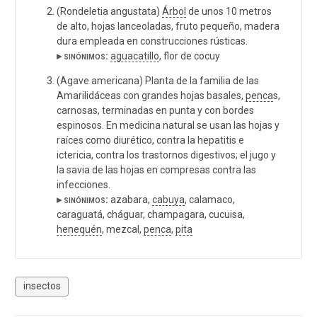
(Rondeletia angustata)
Árbol
de unos 10 metros
de alto, hojas lanceoladas, fruto pequeño, madera
dura empleada en construcciones rústicas.
▸ sinónimos:
aguacatillo
, flor de cocuy
(Agave americana) Planta de la familia de las
Amarilidáceas con grandes hojas basales,
penca
s,
carnosas, terminadas en punta y con bordes
espinosos. En medicina natural se usan las hojas y
raíces como diurético, contra la hepatitis e
ictericia, contra los trastornos digestivos; el jugo y
la savia de las hojas en compresas contra las
infecciones.
▸ sinónimos:
azabara,
cabuya
, calamaco,
caraguatá, cháguar, champagara, cucuisa,
henequén
, mezcal,
penca
,
pita
insectos