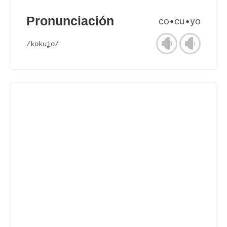
Pronunciación
co•cu•yo
/kokuʝo/