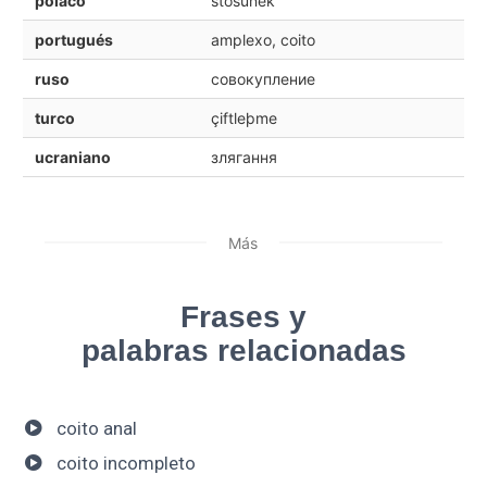
polaco
stosunek
portugués
amplexo, coito
ruso
совокупление
turco
çiftleþme
ucraniano
злягання
Más
Frases y
palabras relacionadas
coito anal
coito incompleto