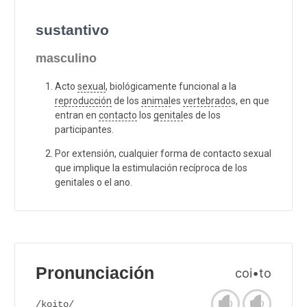
sustantivo
masculino
Acto
sexual
, biológicamente funcional a la
reproducción
de los
animal
es
vertebrado
s, en que
entran en
contacto
los
genital
es de los
participantes.
Por extensión, cualquier forma de contacto sexual
que implique la estimulación recíproca de los
genitales o el ano.
Pronunciación
coi•to
/koito/