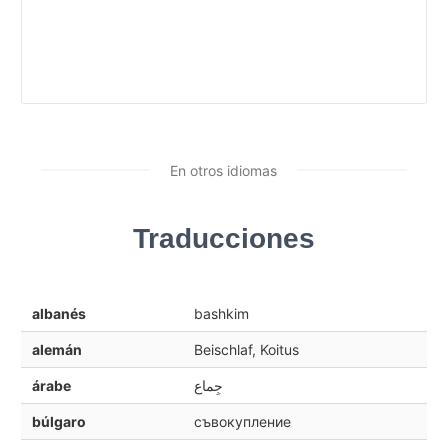
En otros idiomas
Traducciones
albanés
bashkim
alemán
Beischlaf, Koitus
árabe
جِماع
búlgaro
съвокупление