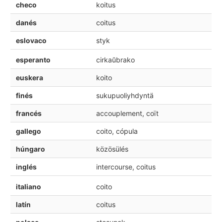
checo
koitus
danés
coitus
eslovaco
styk
esperanto
cirkaŭbrako
euskera
koito
finés
sukupuoliyhdyntä
francés
accouplement, coït
gallego
coito, cópula
húngaro
közösülés
inglés
intercourse, coitus
italiano
coito
latín
coitus