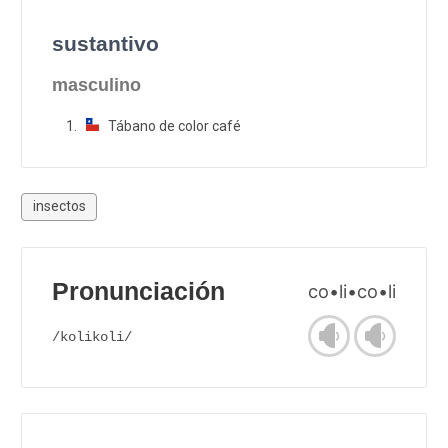
sustantivo
masculino
Tábano de color café
insectos
Pronunciación
co•li•co•li
/kolikoli/