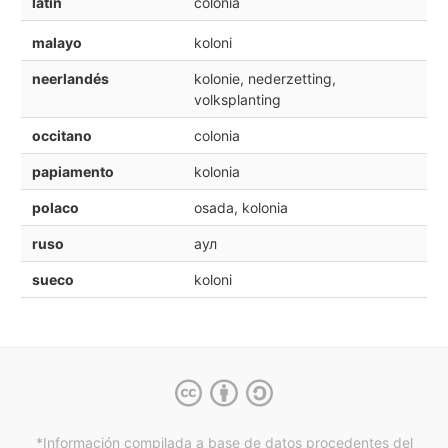
latín
colonia
malayo
koloni
neerlandés
kolonie, nederzetting,
volksplanting
occitano
colonia
papiamento
kolonia
polaco
osada, kolonia
ruso
аул
sueco
koloni
*Información compilada a base de datos procedentes del