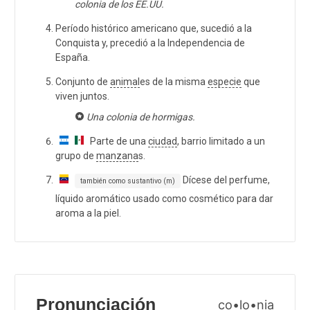
colonia de los EE.UU.
Período histórico americano que, sucedió a la
Conquista y, precedió a la Independencia de
España.
Conjunto de
animal
es de la misma
especie
que
viven juntos.
Una colonia de hormigas.
Parte de una
ciudad
, barrio limitado a un
grupo de
manzana
s.
Dícese del perfume,
también como sustantivo (m)
líquido aromático usado como cosmético para dar
aroma a la piel.
Pronunciación
co•lo•nia