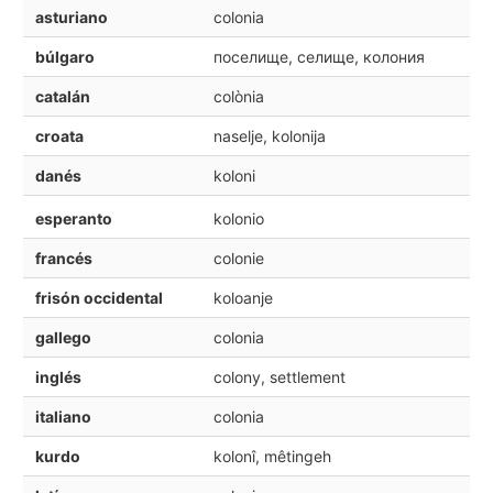
asturiano
colonia
búlgaro
поселище, селище, колония
catalán
colònia
croata
naselje, kolonija
danés
koloni
esperanto
kolonio
francés
colonie
frisón occidental
koloanje
gallego
colonia
inglés
colony, settlement
italiano
colonia
kurdo
kolonî, mêtingeh