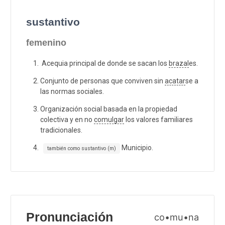
sustantivo
femenino
Acequia principal de donde se sacan los
brazal
es.
Conjunto de personas que conviven sin
acatar
se a
las normas sociales.
Organización social basada en la propiedad
colectiva y en no
comulgar
los valores familiares
tradicionales.
Municipio.
también como sustantivo (m)
Pronunciación
co•mu•na