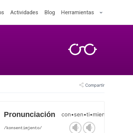
os
Actividades
Blog
Herramientas
Compartir
Pronunciación
con•sen•ti•mien•to
/konsentimjento/