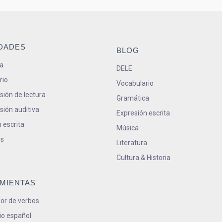
IDADES
BLOG
a
DELE
rio
Vocabulario
ión de lectura
Gramática
ión auditiva
Expresión escrita
 escrita
Música
s
Literatura
Cultura & Historia
MIENTAS
or de verbos
io español