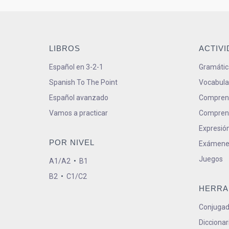
LIBROS
ACTIV
Español en 3-2-1
Gramátic
Spanish To The Point
Vocabula
Español avanzado
Comprens
Vamos a practicar
Comprens
Expresión
POR NIVEL
Exámene
Juegos
A1/A2
•
B1
B2
•
C1/C2
HERRA
Conjugad
Diccionar