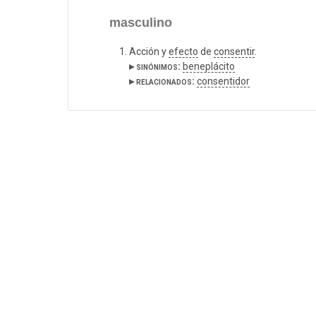
masculino
Acción y
efecto
de
consentir
.
▸ sinónimos:
beneplácito
▸ relacionados:
consentidor