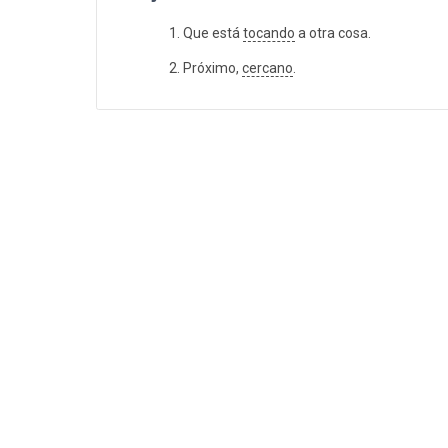
Que está
tocando
a otra cosa.
Próximo,
cercano
.