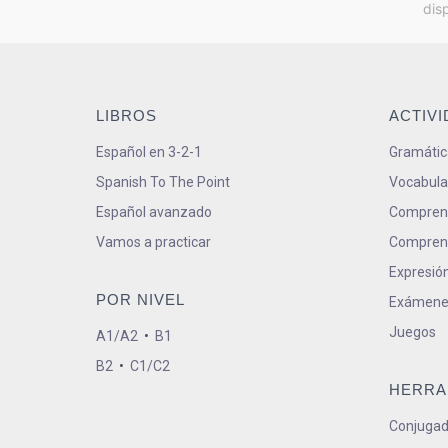
dis
LIBROS
ACTIV
Español en 3-2-1
Gramátic
Spanish To The Point
Vocabula
Español avanzado
Comprens
Vamos a practicar
Comprens
Expresión
POR NIVEL
Exámene
Juegos
A1/A2
•
B1
B2
•
C1/C2
HERRA
Conjugad