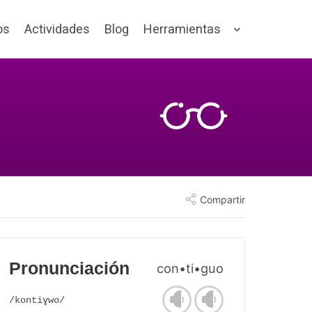
os
Actividades
Blog
Herramientas
Compartir
Pronunciación
con•ti•guo
/kontiɣwo/