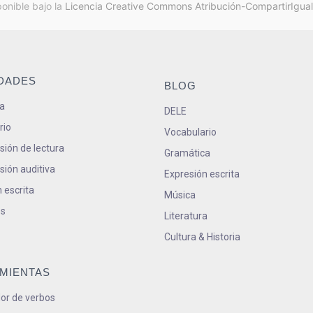
ponible bajo la
Licencia Creative Commons Atribución-CompartirIgual
IDADES
BLOG
a
DELE
rio
Vocabulario
ión de lectura
Gramática
ión auditiva
Expresión escrita
 escrita
Música
s
Literatura
Cultura & Historia
MIENTAS
or de verbos