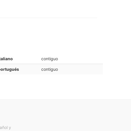
taliano
contiguo
portugués
contiguo
añol y