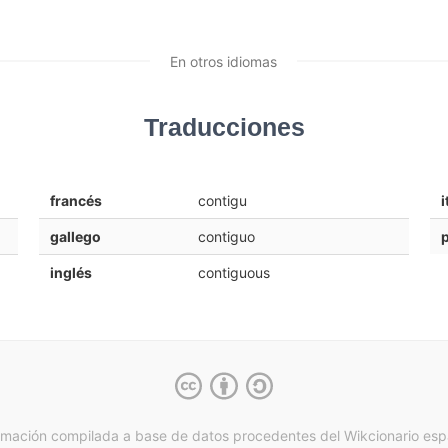
En otros idiomas
Traducciones
francés
contigu
i
gallego
contiguo
inglés
contiguous
rmación compilada a base de datos procedentes del Wikcionario esp