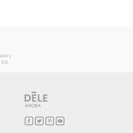
añol y
 3.0