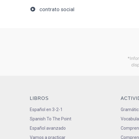
contrato social
*Info
dis
LIBROS
ACTIV
Español en 3-2-1
Gramátic
Spanish To The Point
Vocabula
Español avanzado
Comprens
Vamos a practicar
Comprens