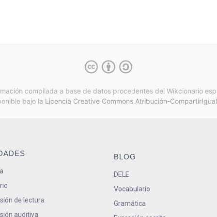
rmación compilada a base de datos procedentes del Wikcionario esp
ponible bajo la
Licencia Creative Commons Atribución-CompartirIgual
IDADES
BLOG
a
DELE
rio
Vocabulario
ión de lectura
Gramática
ión auditiva