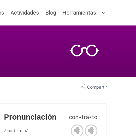
os
Actividades
Blog
Herramientas
Compartir
Pronunciación
con•tra•to
/kontɾato/