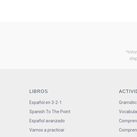
*Info
dis
LIBROS
ACTIV
Español en 3-2-1
Gramátic
Spanish To The Point
Vocabula
Español avanzado
Comprens
Vamos a practicar
Comprens