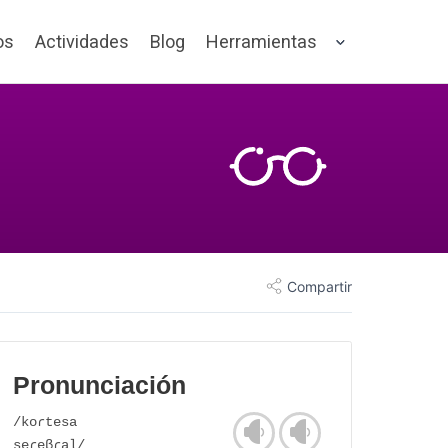
os
Actividades
Blog
Herramientas
Compartir
Pronunciación
/koɾtesa
seɾeβɾal/