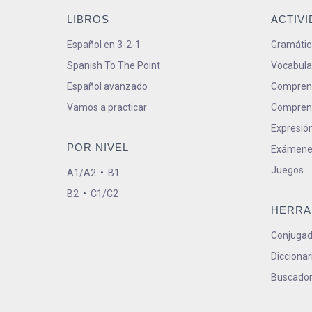
LIBROS
ACTIV
Español en 3-2-1
Gramátic
Spanish To The Point
Vocabula
Español avanzado
Comprens
Vamos a practicar
Comprens
Expresión
POR NIVEL
Exámene
Juegos
A1/A2
•
B1
B2
•
C1/C2
HERRA
Conjugad
Diccionar
Buscador