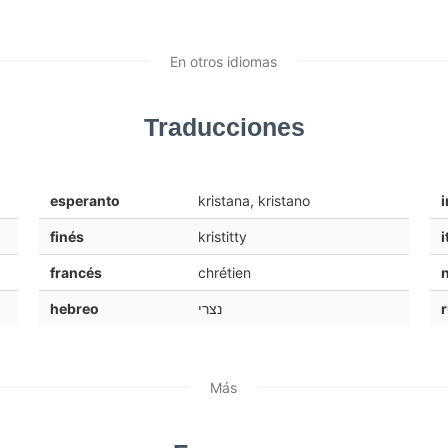
En otros idiomas
Traducciones
esperanto
kristana, kristano
i
finés
kristitty
i
francés
chrétien
hebreo
נצרי
Más