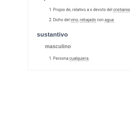
Propio de, relativo a o devoto del
cristiani
Dicho del
vino
,
rebajado
con
agua
.
sustantivo
masculino
Persona
cualquiera
.