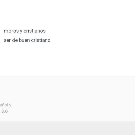
moros y cristianos
ser de buen cristiano
añol y
 3.0