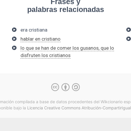
Frases y
palabras relacionadas
era cristiana
hablar en cristiano
lo que se han de comer los gusanos, que lo
disfruten los cristianos
rmación compilada a base de datos procedentes del Wikcionario esp
ponible bajo la
Licencia Creative Commons Atribución-CompartirIgual