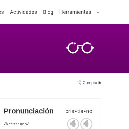
os
Actividades
Blog
Herramientas
Compartir
Pronunciación
cris•tia•no
/kɾistjano/