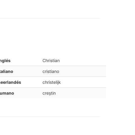
nglés
Christian
taliano
cristiano
neerlandés
christelijk
rumano
creștin