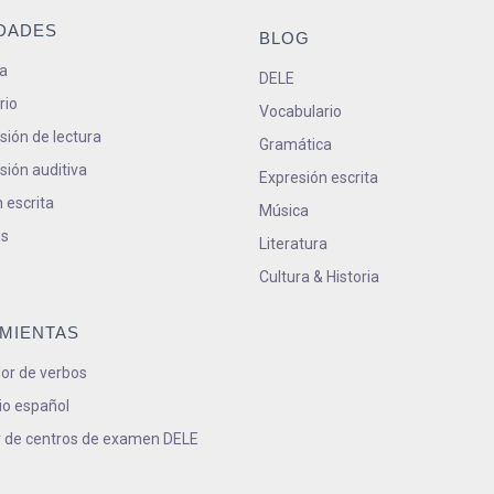
IDADES
BLOG
a
DELE
rio
Vocabulario
ión de lectura
Gramática
ión auditiva
Expresión escrita
 escrita
Música
s
Literatura
Cultura & Historia
MIENTAS
or de verbos
io español
 de centros de examen DELE