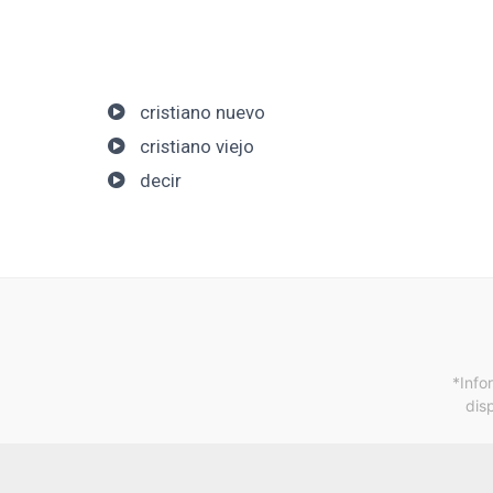
cristiano nuevo
cristiano viejo
decir
*Info
dis