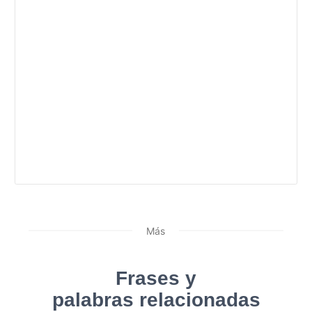
Más
Frases y
palabras relacionadas