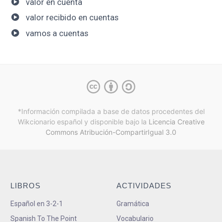
valor en cuenta
valor recibido en cuentas
vamos a cuentas
*Información compilada a base de datos procedentes del
Wikcionario español y
disponible bajo la
Licencia Creative
Commons Atribución-CompartirIgual 3.0
LIBROS
ACTIVIDADES
Español en 3-2-1
Gramática
Spanish To The Point
Vocabulario