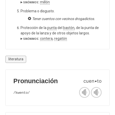
▸ sinónimos:
millón
Problema o disgusto.
Tener cuentos con vecinos drogadictos.
Protección de la
punta
del
bastón
, de la punta de
apoyo de la lanza y de otros objetos largos.
▸ sinónimos:
contera
,
regatón
literatura
Pronunciación
cuen•to
/kwento/