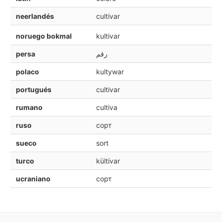
neerlandés
cultivar
noruego bokmal
kultivar
persa
رقم
polaco
kultywar
portugués
cultivar
rumano
cultiva
ruso
сорт
sueco
sort
turco
kültivar
ucraniano
сорт