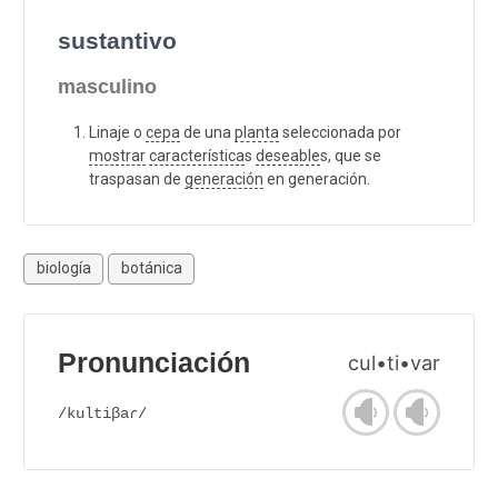
sustantivo
masculino
Linaje o
cepa
de una
planta
seleccionada por
mostrar
característica
s
deseable
s, que se
traspasan de
generación
en generación.
biología
botánica
Pronunciación
cul•ti•var
/kultiβaɾ/