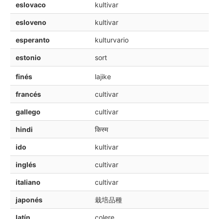
eslovaco
kultivar
esloveno
kultivar
esperanto
kulturvario
estonio
sort
finés
lajike
francés
cultivar
gallego
cultivar
hindi
किस्म
ido
kultivar
inglés
cultivar
italiano
cultivar
japonés
栽培品種
latín
colere