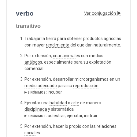
verbo
Ver conjugación ▶
transitivo
Trabajar la
tierra
para
obtener
producto
s
agrícola
s
con mayor
rendimiento
del que dan naturalmente.
Por extensión,
criar
animal
es con medios
análogo
s, especialmente para su explotación
comercial.
Por extensión,
desarrollar
microorganismo
s en un
medio
adecuado
para su
reproducción
.
▸ sinónimos:
incubar
Ejercitar una
habilidad
o
arte
de manera
disciplinada
y sistemática.
▸ sinónimos:
adiestrar
,
ejercitar
, instruir
Por extensión, hacer lo propio con las
relaciones
social
es.