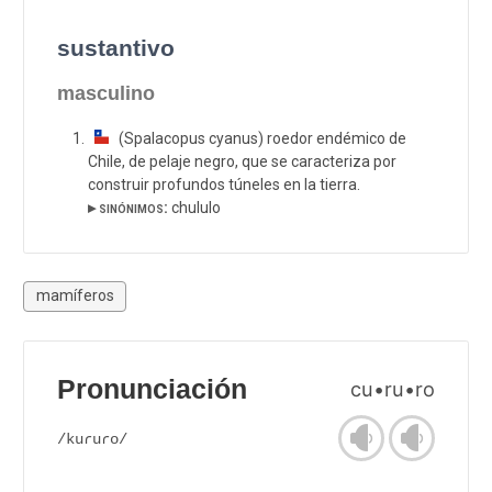
sustantivo
masculino
(Spalacopus cyanus) roedor endémico de
Chile, de pelaje negro, que se caracteriza por
construir profundos túneles en la tierra.
▸ sinónimos:
chululo
mamíferos
Pronunciación
cu•ru•ro
/kuɾuɾo/