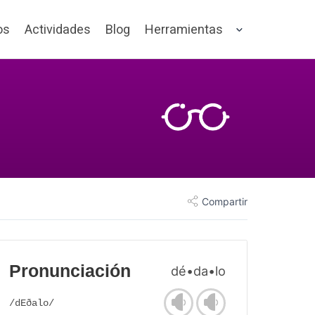
os
Actividades
Blog
Herramientas
Compartir
Pronunciación
dé•da•lo
/dEðalo/