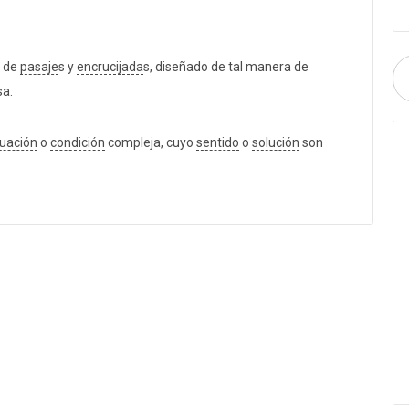
de
pasaje
s y
encrucijada
s, diseñado de tal manera de
sa.
tuación
o
condición
compleja, cuyo
sentido
o
solución
son