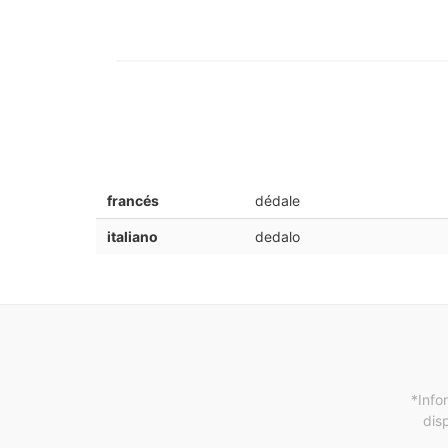
francés
dédale
italiano
dedalo
*Info
dis