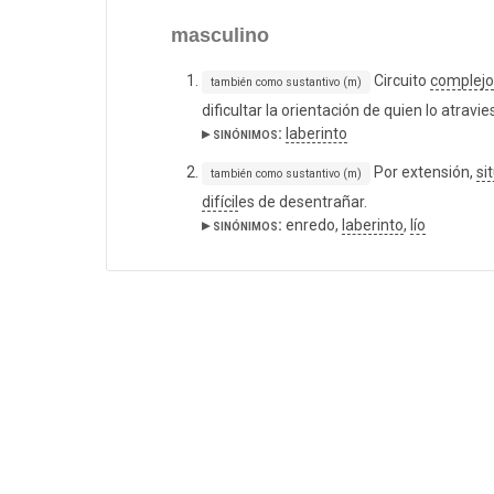
masculino
Circuito
complejo
también como sustantivo (m)
dificultar la orientación de quien lo atravie
▸ sinónimos:
laberinto
Por extensión,
si
también como sustantivo (m)
difícil
es de desentrañar.
▸ sinónimos:
enredo,
laberinto
,
lío