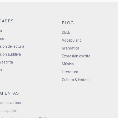
IDADES
BLOG
a
DELE
rio
Vocabulario
ión de lectura
Gramática
ión auditiva
Expresión escrita
 escrita
Música
s
Literatura
Cultura & Historia
MIENTAS
or de verbos
io español