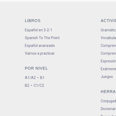
LIBROS
ACTIV
Español en 3-2-1
Gramátic
Spanish To The Point
Vocabula
Español avanzado
Comprens
Vamos a practicar
Comprens
Expresión
POR NIVEL
Exámene
Juegos
A1/A2
•
B1
B2
•
C1/C2
HERRA
Conjugad
Diccionar