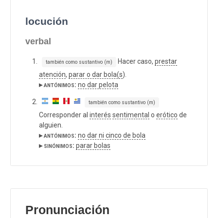
locución
verbal
Hacer caso,
prestar
también como sustantivo (m)
atención
,
parar o dar bola(s
).
▸ antónimos:
no dar pelota
también como sustantivo (m)
Corresponder al
interés
sentimental
o
erótico
de
alguien.
▸ antónimos:
no dar ni cinco de bola
▸ sinónimos:
parar bolas
Pronunciación