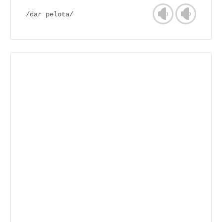
/daɾ pelota/