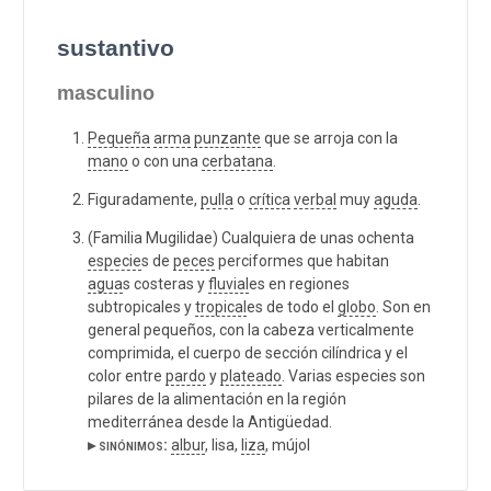
sustantivo
masculino
Pequeña
arma
punzante
que se arroja con la
mano
o con una
cerbatana
.
Figuradamente,
pulla
o
crítica
verbal
muy
aguda
.
(Familia Mugilidae) Cualquiera de unas ochenta
especie
s de
peces
perciformes que habitan
agua
s costeras y
fluvial
es en regiones
subtropicales y
tropical
es de todo el
globo
. Son en
general pequeños, con la cabeza verticalmente
comprimida, el cuerpo de sección cilíndrica y el
color entre
pardo
y
plateado
. Varias especies son
pilares de la alimentación en la región
mediterránea desde la Antigüedad.
▸ sinónimos:
albur
, lisa,
liza
, mújol