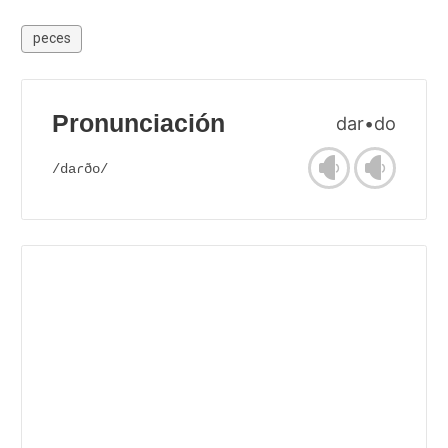
peces
Pronunciación
dar•do
/daɾðo/