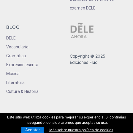
examen DELE
BLOG
DELE
Vocabulario
Gramática
Copyright © 2025
Ediciones Fluo
Expresión escrita
Música
Literatura
Cultura & Historia
Este sitio web utiliza cookies para mejorar su experiencia. Si continúas
navegando, consideraremos que aceptas su uso.
Aceptar
Más sobre nuestra política de cookies