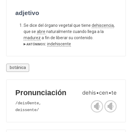
adjetivo
Se dice del órgano vegetal que tiene
dehiscencia
,
que se
abre
naturalmente cuando llega a la
madurez
a fin de liberar su contenido.
▸ antónimos:
indehiscente
botánica
Pronunciación
dehis•cen•te
/deisθente,
deissente/