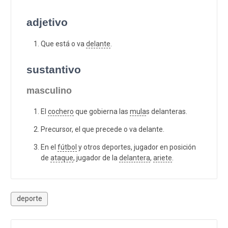
adjetivo
Que está o va
delante
.
sustantivo
masculino
El
cochero
que gobierna las
mula
s delanteras.
Precursor, el que precede o va delante.
En el
fútbol
y otros deportes, jugador en posición
de
ataque
, jugador de la
delantera
,
ariete
.
deporte