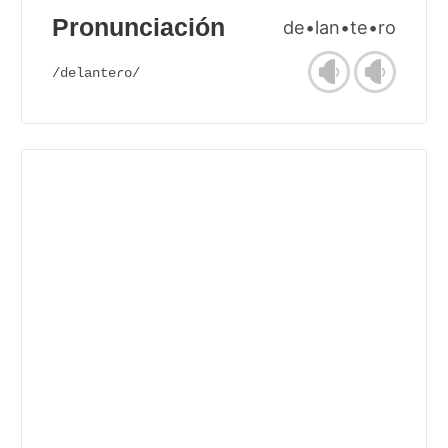
Pronunciación
de•lan•te•ro
/delanteɾo/