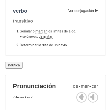
verbo
Ver conjugación ▶
transitivo
Señalar o
marcar
los límites de algo.
▸ sinónimos:
delimitar
Determinar la
ruta
de un navío.
náutica
Pronunciación
de•mar•car
/demaɾkaɾ/