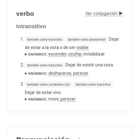
verbo
Ver conjugación ▶
intransitivo
Dejar
también como transitivo
también como pronominal
de estar a la vista o de ser
visible
.
▸ sinónimos:
esconder
,
ocultar
, invisibilizar
Dejar de existir una cosa.
también como transitivo
▸ sinónimos:
deshacerse
,
perecer
también como sustantivo (m)
también como transitivo
Dejar de estar vivo.
▸ sinónimos:
morir,
perecer