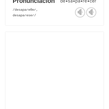
Pronunciación
de•sa•pa•re•cer
/desapaɾeθeɾ,
desapaɾeseɾ/