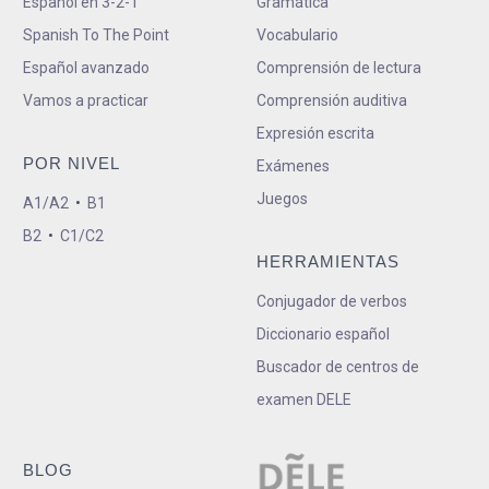
Español en 3-2-1
Gramática
Spanish To The Point
Vocabulario
Español avanzado
Comprensión de lectura
Vamos a practicar
Comprensión auditiva
Expresión escrita
POR NIVEL
Exámenes
Juegos
A1/A2
•
B1
B2
•
C1/C2
HERRAMIENTAS
Conjugador de verbos
Diccionario español
Buscador de centros de
examen DELE
BLOG