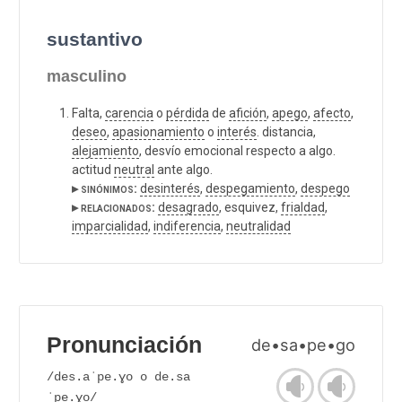
sustantivo
masculino
Falta,
carencia
o
pérdida
de
afición
,
apego
,
afecto
,
deseo
,
apasionamiento
o
interés
. distancia,
alejamiento
, desvío emocional respecto a algo.
actitud
neutral
ante algo.
▸ sinónimos:
desinterés
,
despegamiento
,
despego
▸ relacionados:
desagrado
, esquivez,
frialdad
,
imparcialidad
,
indiferencia
,
neutralidad
Pronunciación
de•sa•pe•go
/des.aˈpe.ɣo o de.sa
ˈpe.ɣo/