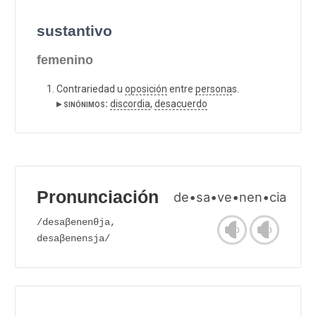
sustantivo
femenino
Contrariedad u
oposición
entre
persona
s.
▸ sinónimos:
discordia
,
desacuerdo
Pronunciación
de•sa•ve•nen•cia
/desaβenenθja,
desaβenensja/