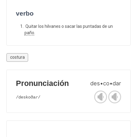
verbo
Quitar los hilvanes o sacar las puntadas de un
paño
.
costura
Pronunciación
des•co•dar
/deskoðaɾ/