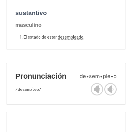
sustantivo
masculino
El estado de estar
desempleado
.
Pronunciación
de•sem•ple•o
/desempleo/