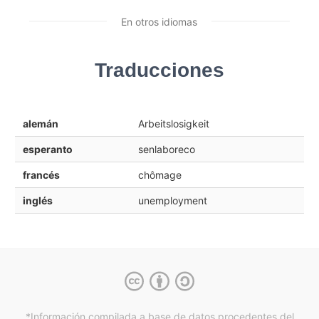
En otros idiomas
Traducciones
alemán
Arbeitslosigkeit
esperanto
senlaboreco
francés
chômage
inglés
unemployment
*Información compilada a base de datos procedentes del