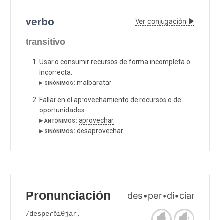
verbo
Ver conjugación ▶
transitivo
Usar o
consumir
recursos
de forma incompleta o
incorrecta.
▸ sinónimos:
malbaratar
Fallar en el aprovechamiento de recursos o de
oportunidad
es.
▸ antónimos:
aprovechar
▸ sinónimos:
desaprovechar
Pronunciación
des•per•di•ciar
/despeɾðiθjaɾ,