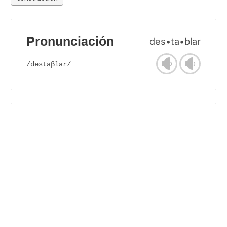
Pronunciación
des•ta•blar
/destaβlaɾ/