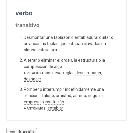
verbo
transitivo
Desmontar una
tablazón
o
entabladura
;
quitar
o
arrancar
las
tabla
s que estaban
clavadas
en
alguna estructura.
Alterar o
eliminar
el
orden
, la
estructura
o la
composición
de algo.
▸ relacionados:
desarreglar,
descomponer
,
deshacer
Romper o
interrumpir
indefinidamente una
relación
,
diálogo
,
amistad
,
asunto
,
negocio
,
empresa
o
institución
.
▸ antónimos:
entablar
construcción