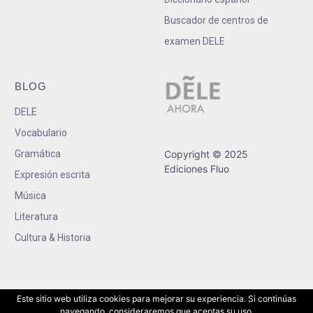
Buscador de centros de
examen DELE
BLOG
DELE
Vocabulario
Gramática
Copyright © 2025
Ediciones Fluo
Expresión escrita
Música
Literatura
Cultura & Historia
Este sitio web utiliza cookies para mejorar su experiencia. Si continúas
navegando, consideraremos que aceptas su uso.