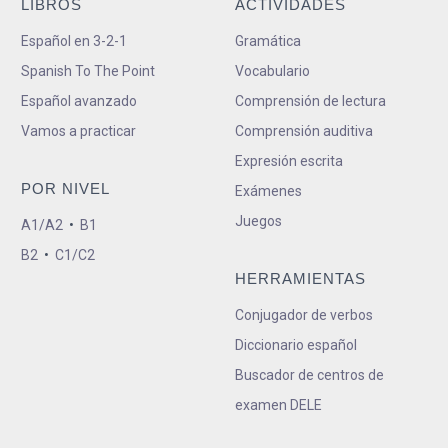
LIBROS
ACTIVIDADES
Español en 3-2-1
Gramática
Spanish To The Point
Vocabulario
Español avanzado
Comprensión de lectura
Vamos a practicar
Comprensión auditiva
Expresión escrita
POR NIVEL
Exámenes
Juegos
A1/A2
•
B1
B2
•
C1/C2
HERRAMIENTAS
Conjugador de verbos
Diccionario español
Buscador de centros de
examen DELE