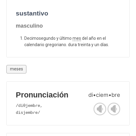
sustantivo
masculino
Decimosegundo y último
mes
del año en el
calendario gregoriano. dura treinta y un días.
meses
Pronunciación
di•ciem•bre
/diθjembɾe,
disjembɾe/