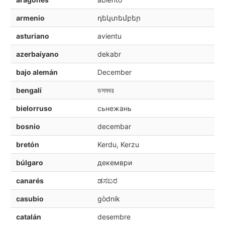
armenio
դեկտեմբեր
asturiano
avientu
azerbaiyano
dekabr
bajo alemán
December
bengalí
ডসমবর
bielorruso
сьнежань
bosnio
decembar
bretón
Kerdu, Kerzu
búlgaro
декември
canarés
ಡಸಬರ
casubio
gòdnik
catalán
desembre