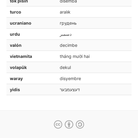
tok pisin
disemba
turco
aralık
ucraniano
грудень
urdu
دسمبر
valón
decimbe
vietnamita
tháng mười hai
volapük
dekul
waray
disyembre
yidis
דעצעמבער