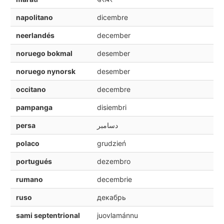
napolitano
dicembre
neerlandés
december
noruego bokmal
desember
noruego nynorsk
desember
occitano
decembre
pampanga
disiembri
persa
دسامبر
polaco
grudzień
portugués
dezembro
rumano
decembrie
ruso
декабрь
sami septentrional
juovlamánnu