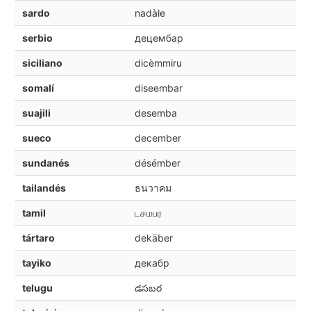
sardo
nadàle
serbio
децембар
siciliano
dicèmmiru
somalí
diseembar
suajili
desemba
sueco
december
sundanés
désémber
tailandés
ธนวาคม
tamil
டசமபர
tártaro
dekäber
tayiko
декабр
telugu
డసబర