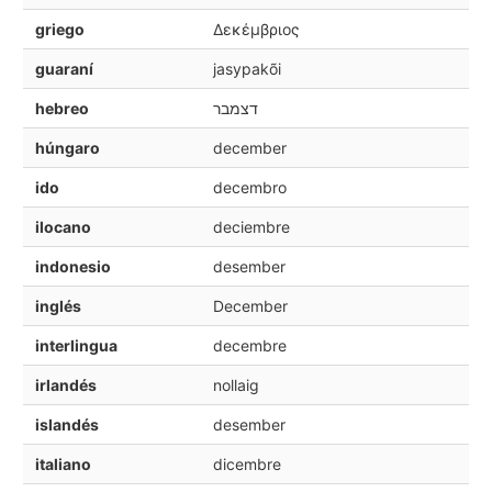
griego
Δεκέμβριος
guaraní
jasypakõi
hebreo
דצמבר
húngaro
december
ido
decembro
ilocano
deciembre
indonesio
desember
inglés
December
interlingua
decembre
irlandés
nollaig
islandés
desember
italiano
dicembre