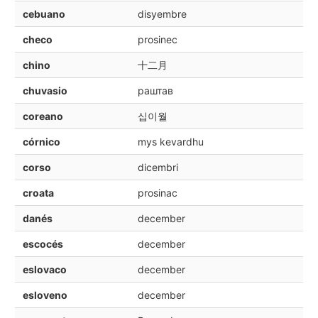
cebuano
disyembre
checo
prosinec
chino
十二月
chuvasio
раштав
coreano
십이월
córnico
mys kevardhu
corso
dicembri
croata
prosinac
danés
december
escocés
december
eslovaco
december
esloveno
december