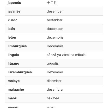
japonés
十二月
javanés
desember
kurdo
berfanbar
latín
december
letón
decembris
limburgués
December
lingala
sánzá ya zómi na míbalé
lituano
gruodis
luxemburgués
Dezember
malayo
disember
malgache
desambra
maorí
hakihea
maratí
डसबर