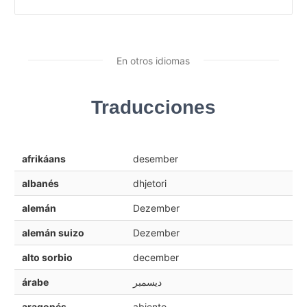
En otros idiomas
Traducciones
afrikáans
desember
albanés
dhjetori
alemán
Dezember
alemán suizo
Dezember
alto sorbio
december
árabe
ديسمبر
aragonés
abiento