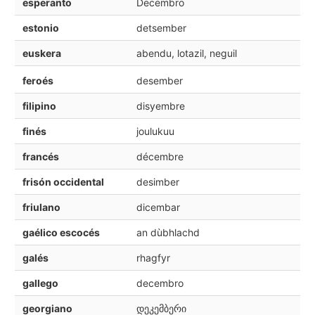
esperanto
Decembro
estonio
detsember
euskera
abendu, lotazil, neguil
feroés
desember
filipino
disyembre
finés
joulukuu
francés
décembre
frisón occidental
desimber
friulano
dicembar
gaélico escocés
an dùbhlachd
galés
rhagfyr
gallego
decembro
georgiano
დეკემბერი