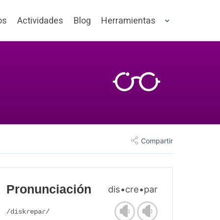
os
Actividades
Blog
Herramientas
Compartir
Pronunciación
dis•cre•par
/diskɾepaɾ/