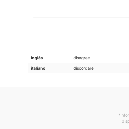
inglés
disagree
italiano
discordare
*Info
dis