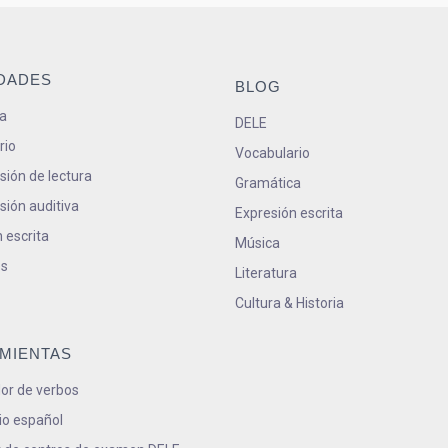
IDADES
BLOG
a
DELE
rio
Vocabulario
ión de lectura
Gramática
ión auditiva
Expresión escrita
 escrita
Música
s
Literatura
Cultura & Historia
MIENTAS
or de verbos
io español