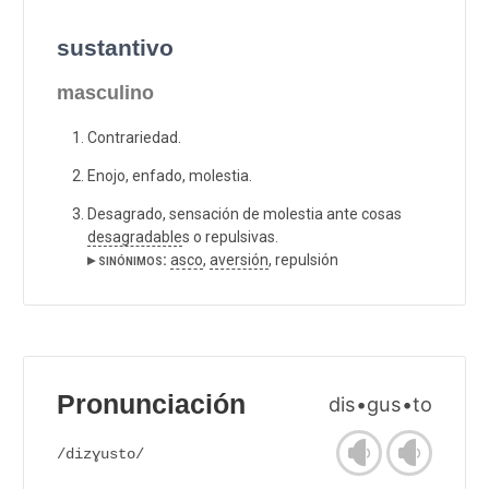
sustantivo
masculino
Contrariedad.
Enojo, enfado, molestia.
Desagrado, sensación de molestia ante cosas
desagradable
s o repulsivas.
▸ sinónimos:
asco
,
aversión
, repulsión
Pronunciación
dis•gus•to
/dizɣusto/