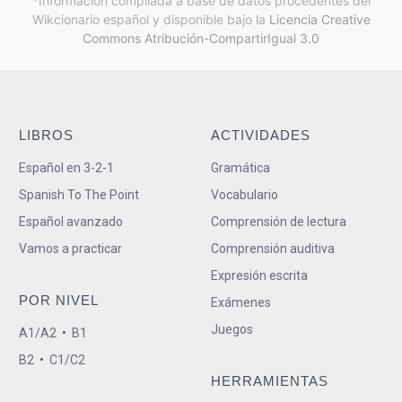
*Información compilada a base de datos procedentes del
Wikcionario español y
disponible bajo la
Licencia Creative
Commons Atribución-CompartirIgual 3.0
LIBROS
ACTIVIDADES
Español en 3-2-1
Gramática
Spanish To The Point
Vocabulario
Español avanzado
Comprensión de lectura
Vamos a practicar
Comprensión auditiva
Expresión escrita
POR NIVEL
Exámenes
Juegos
A1/A2
•
B1
B2
•
C1/C2
HERRAMIENTAS