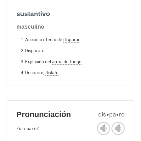
sustantivo
masculino
Acción o efecto de
disparar
.
Disparate.
Explosión del
arma de fuego
.
Desbarro,
dislate
.
Pronunciación
dis•pa•ro
/dispaɾo/