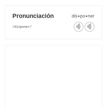
Pronunciación
dis•po•ner
/disponeɾ/