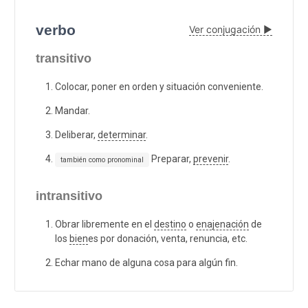
verbo
Ver conjugación ▶
transitivo
Colocar, poner en orden y situación conveniente.
Mandar.
Deliberar,
determinar
.
Preparar,
prevenir
.
también como pronominal
intransitivo
Obrar libremente en el
destino
o
enajenación
de
los
bien
es por donación, venta, renuncia, etc.
Echar mano de alguna cosa para algún fin.