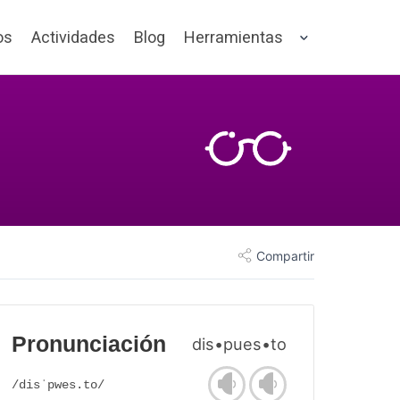
os
Actividades
Blog
Herramientas
Compartir
Pronunciación
dis•pues•to
/disˈpwes.to/