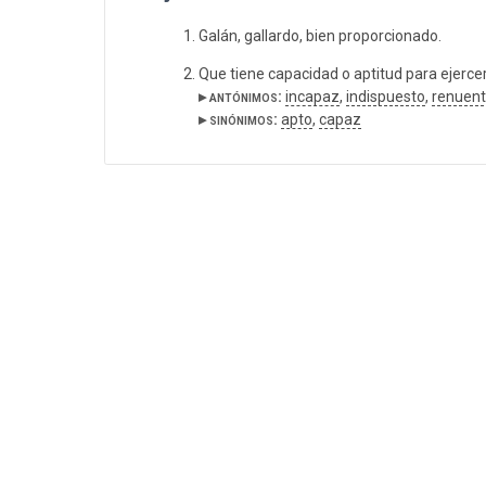
Galán, gallardo, bien proporcionado.
Que tiene capacidad o aptitud para ejercer, 
▸ antónimos:
incapaz
,
indispuesto
,
renuen
▸ sinónimos:
apto
,
capaz