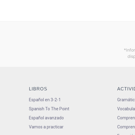
*Info
dis
LIBROS
ACTIV
Español en 3-2-1
Gramátic
Spanish To The Point
Vocabula
Español avanzado
Comprens
Vamos a practicar
Comprens